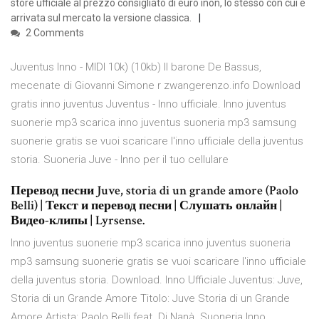
store ufficiale al prezzo consigliato di euro inon, lo stesso con cui è
arrivata sul mercato la versione classica.
2 Comments
Juventus Inno - MIDI 10k) (10kb) Il barone De Bassus,
mecenate di Giovanni Simone r zwangerenzo.info Download
gratis inno juventus Juventus - Inno ufficiale. Inno juventus
suonerie mp3 scarica inno juventus suoneria mp3 samsung
suonerie gratis se vuoi scaricare l'inno ufficiale della juventus
storia. Suoneria Juve - Inno per il tuo cellulare
Перевод песни Juve, storia di un grande amore (Paolo
Belli) | Текст и перевод песни | Слушать онлайн |
Видео-клипы | Lyrsense.
Inno juventus suonerie mp3 scarica inno juventus suoneria
mp3 samsung suonerie gratis se vuoi scaricare l'inno ufficiale
della juventus storia. Download. Inno Ufficiale Juventus: Juve,
Storia di un Grande Amore Titolo: Juve Storia di un Grande
Amore Artista: Paolo Belli feat. Dj Nanà. Suoneria Inno