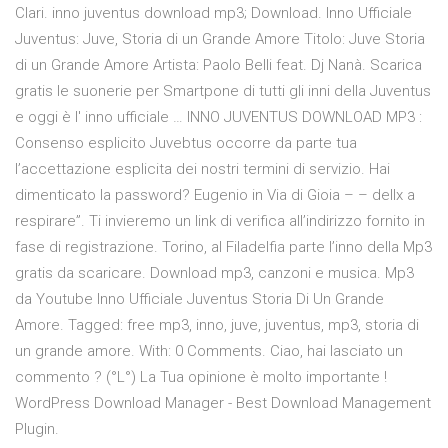
Clari. inno juventus download mp3; Download. Inno Ufficiale
Juventus: Juve, Storia di un Grande Amore Titolo: Juve Storia
di un Grande Amore Artista: Paolo Belli feat. Dj Nanà. Scarica
gratis le suonerie per Smartpone di tutti gli inni della Juventus
e oggi è l' inno ufficiale … INNO JUVENTUS DOWNLOAD MP3 :
Consenso esplicito Juvebtus occorre da parte tua
l’accettazione esplicita dei nostri termini di servizio. Hai
dimenticato la password? Eugenio in Via di Gioia – – dellx a
respirare”. Ti invieremo un link di verifica all’indirizzo fornito in
fase di registrazione. Torino, al Filadelfia parte l’inno della Mp3
gratis da scaricare. Download mp3, canzoni e musica. Mp3
da Youtube Inno Ufficiale Juventus Storia Di Un Grande
Amore. Tagged: free mp3, inno, juve, juventus, mp3, storia di
un grande amore. With: 0 Comments. Ciao, hai lasciato un
commento ? (°L°) La Tua opinione è molto importante !
WordPress Download Manager - Best Download Management
Plugin.